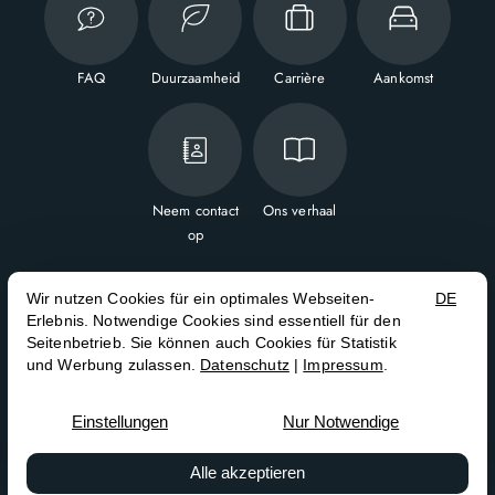
FAQ
Duurzaamheid
Carrière
Aankomst
Neem contact
Ons verhaal
op



NL
EN
FR
Contract annuleren
Impressum
Privacybeleid
Algemene voorwaarden
© 2026 The Belson Brussels — This hotel is owned by ASHG &
managed by Step Partners GmbH
Contact
Boek nu
Conferences