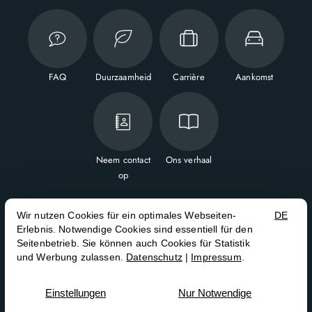
FAQ
Duurzaamheid
Carrière
Aankomst
Neem contact
Ons verhaal
op



NL
EN
FR
Contract annuleren
Impressum
Privacybeleid
Algemene voorwaarden
© 2026 The Belson Brussels — This hotel is owned by ASHG &
managed by Step Partners GmbH